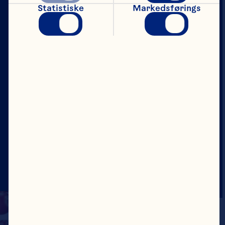
Statistiske
Markedsførings
Karriere
Bestyrelse
Om os
Vores formål
Lederskabsteam
Hjemmeside
©2026 Ocean Spray
Juridiske vilkår for
brug
Privatlivspolitik
Update Consent