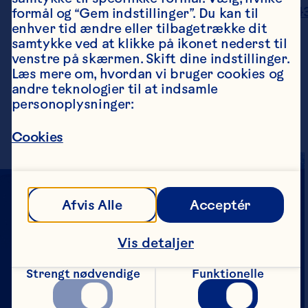
https://doi.org/10.3390/beverages703004
formål og “Gem indstillinger”. Du kan til 
Wu CD, Li W, Luu M, Xie Q, Kratunova E. 
enhver tid ændre eller tilbagetrække dit 
Cranberry Juice Inhibits Dental Plaque 
samtykke ved at klikke på ikonet nederst til 
Bacteria Regrowth and Acid Production in 
venstre på skærmen. Skift dine indstillinger. 
Children and Adults. Current 
Læs mere om, hvordan vi bruger cookies og 
Developments in Nutrition 2024;8. doi: 
andre teknologier til at indsamle 
10.1016/j.cdnut.2024.103499.
personoplysninger:
Cookies
Afvis Alle
Acceptér
Vis detaljer
Strengt nødvendige
Funktionelle
Selskab