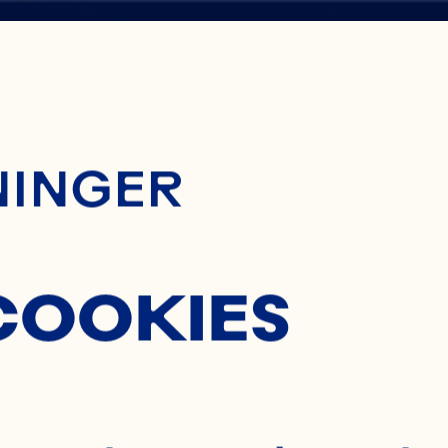
ontent
H
NINGER
ES
COOKIES