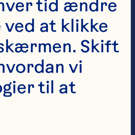
wered the 
hver tid ændre 
act infection 
ved at klikke 
ent history of 
skærmen. Skift 
American 
hvordan vi 
er til at 