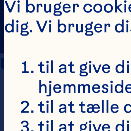
Vi bruger cookie
dig. Vi bruger d
Urinary Tract 
til at give 
hjemmeside 
Kaspar KL, H
til at tælle
randomized,
til at give 