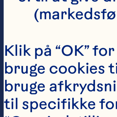
controlled t
(markedsfø
adhesion eff
beverages. F
Klik på “OK” for 
doi: 10.103
bruge cookies ti
Maki KC, Kas
bruge afkrydsnin
Schild AL, G
til specifikke fo