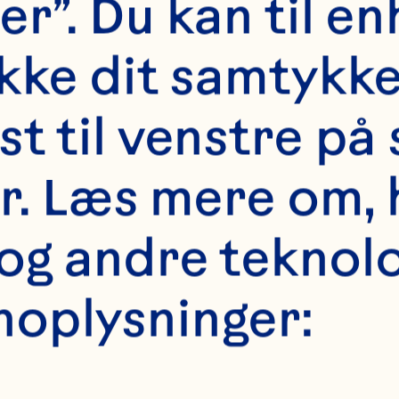
uice beverage lo
er”. Du kan til en
inical urinary tr
kke dit samtykke 
women with a rec
t til venstre på 
t infection. The 
er. Læs mere om, 
linical Nutrition 
g andre teknologi
1434-42. doi: 
noplysninger:
n.116.130542.