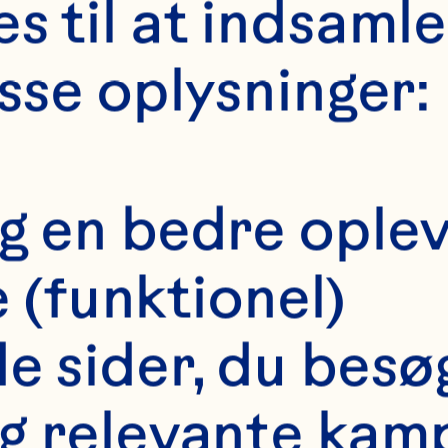
s til at indsaml
isse oplysninger:
Balance
dig en bedre ople
(funktionel)
owell AB, Khoo C
 de sider, du besø
 double-blind, 
dig relevante kam