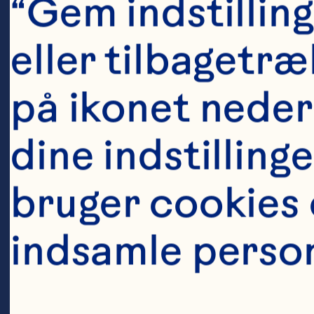
cranberry j
“Gem indstilling
number of cl
eller tilbagetræ
episodes in 
på ikonet neders
urinary trac
dine indstilling
Journal of C
bruger cookies o
2016;103(6):
indsamle perso
10.3945/ajc