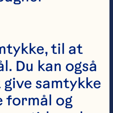
 bacterial anti-
y extract 
015;6(4):1212-7. 
tykke, til at 
l. Du kan også 
Derrig LH, 
t give samtykke 
ion of a 
e formål og 