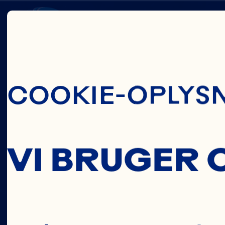
Skip To Main C
HEALT
COOKIE-OPLYS
SOURC
VI BRUGER 