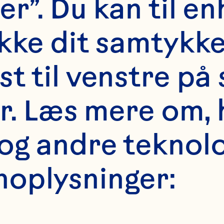
er”. Du kan til en
er 100 lande rundt 
kke dit samtykke 
m Chief Commercia
t til venstre på 
neral Manager for 
 ingrediens virksom
er. Læs mere om, 
lina den løbende v
g andre teknologi
rays produkter ude
noplysninger:
der også den global