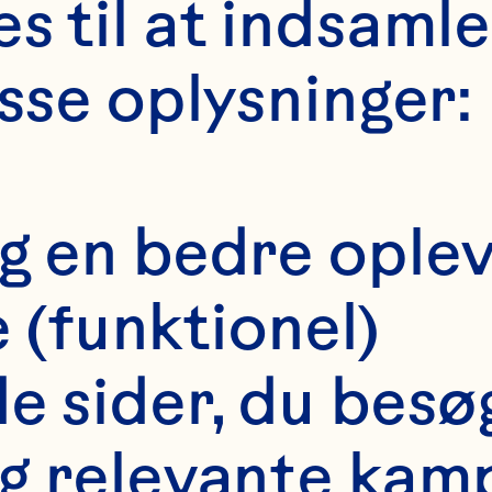
s til at indsaml
isse oplysninger:
dig en bedre ople
(funktionel)
 de sider, du besø
ELINA LI, Chi
dig relevante kam