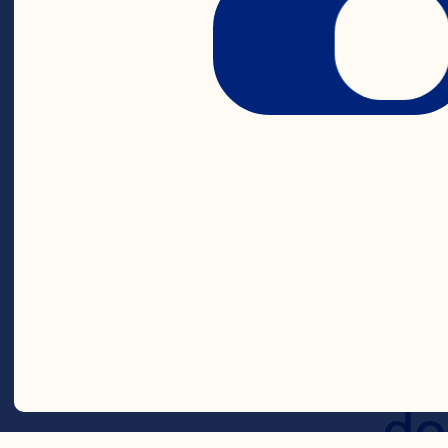
ud
or
ko
Co
vi
fo
po
do