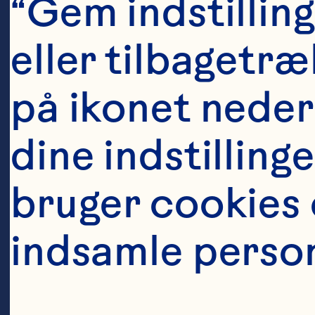
“Gem indstilling
ov
eller tilbagetræ
So
på ikonet neders
Ge
og
dine indstilling
Ce
bruger cookies o
Sp
indsamle perso
le