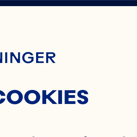
ontent
A
NINGER
COOKIES