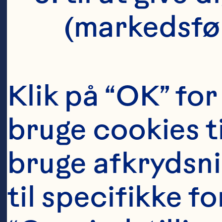
C
(markedsfø
G
I
Klik på “OK” for 
bruge cookies ti
I
bruge afkrydsnin
til specifikke fo
Oc