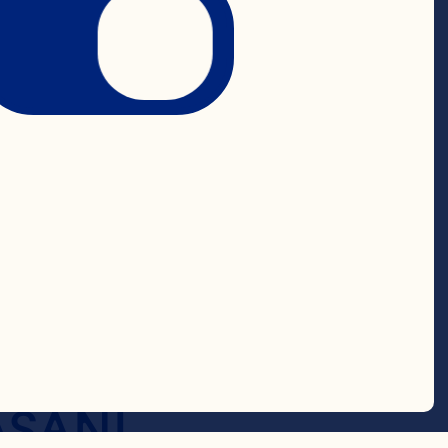
g. Hun 
ay fra The 
hvor hun var 
neral Manager 
and-
milliarder 
SANI, 