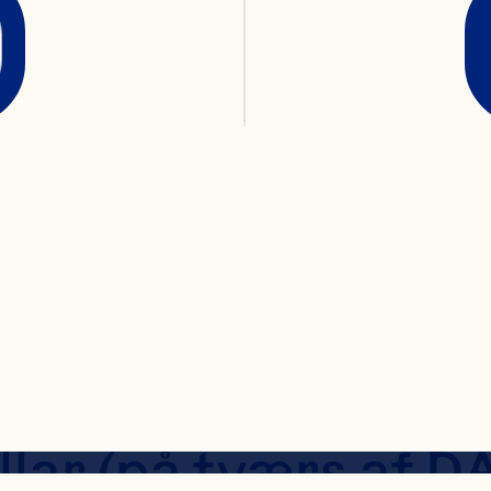
førelse, og 
ganisationsudviklin
mmer til Ocean Spr
ca-Cola Company, 
cepræsident og Ge
r Water, og ledte v
rtfolioen på mange 
llar (på tværs af DA