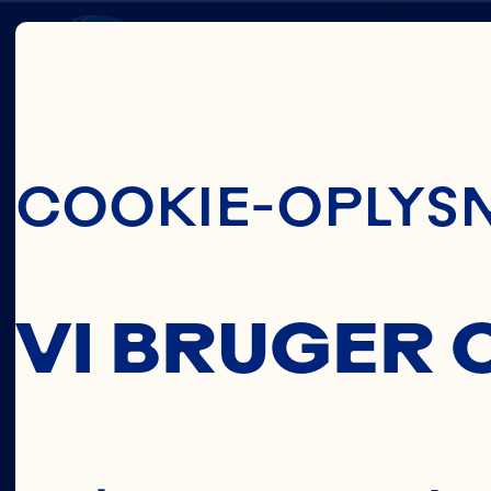
Skip To Main C
CELIN
COOKIE-OPLYS
LI
VI BRUGER 