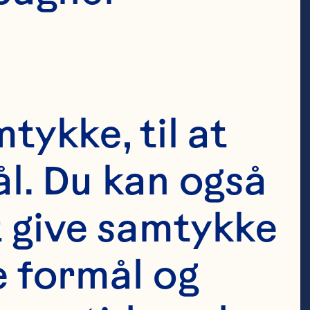
ficer and
er,
&
tykke, til at 
l. Du kan også 
t give samtykke 
e formål og 
er nydes i 