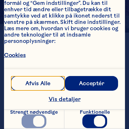
formål og “Gem indstillinger”. Du kan til 
enhver tid ændre eller tilbagetrække dit 
samtykke ved at klikke på ikonet nederst til 
venstre på skærmen. Skift dine indstillinger. 
Læs mere om, hvordan vi bruger cookies og 
andre teknologier til at indsamle 
personoplysninger:
LOCATION
Quebec
GENERATION
Cookies
1st
ESTABLISHED
1983
FARMED ACRES
1450
Afvis Alle
Acceptér
Vis detaljer
Strengt nødvendige
Funktionelle
Farmer Fun Fact