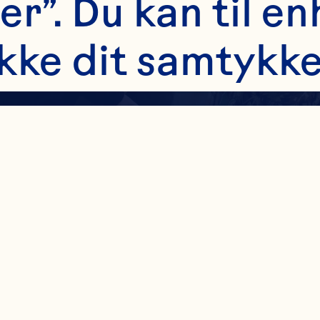
er”. Du kan til en
kke dit samtykke 
t til venstre på 
er. Læs mere om, 
g andre teknologi
noplysninger: