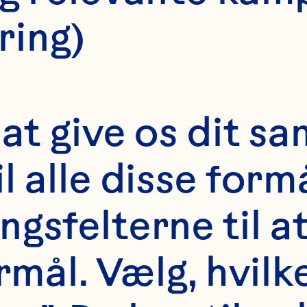
ring)
at give os dit sam
l alle disse formå
gsfelterne til a
rmål. Vælg, hvilk