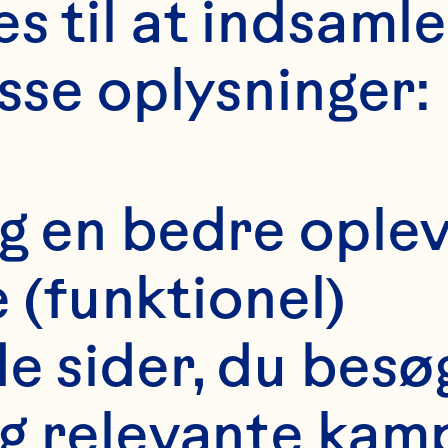
EBHARD
s til at indsaml
isse oplysninger:
FAMILI
dig en bedre ople
(funktionel)
 de sider, du besø
dig relevante kam