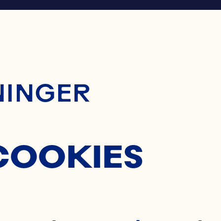
ontent
NINGER
COOKIES