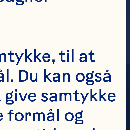
tykke, til at 
l. Du kan også 
t give samtykke 
e formål og 