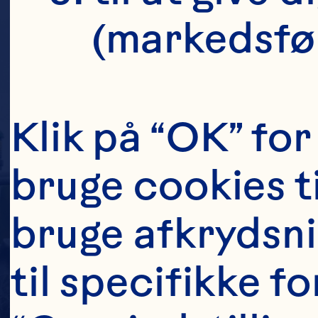
(markedsfø
Klik på “OK” for 
bruge cookies ti
bruge afkrydsnin
til specifikke fo