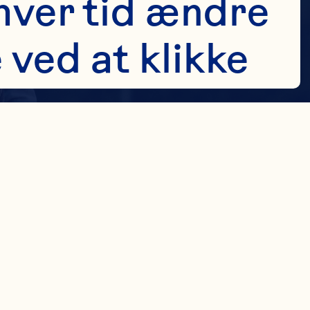
hver tid ændre 
ved at klikke 
skærmen. Skift 
hvordan vi 
er til at 