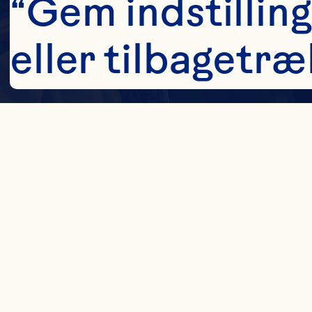
“Gem indstilling
eller tilbagetræ
på ikonet neders
dine indstilling
bruger cookies o
indsamle perso